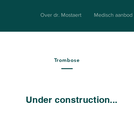
Over dr. Mostaert
Medisch aanbod
Trombose
Under construction...